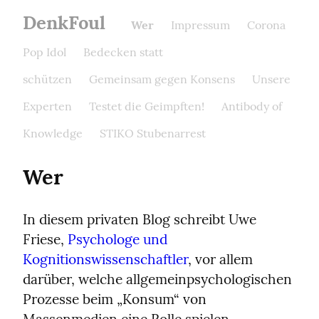
DenkFoul
Wer
Impressum
Corona
Pop Idol
Bedecken statt
schützen
Gemeinsam gegen Konsens
Unsere
Experten
Testet die Geimpften!
Antibody of
Knowledge
STIKO Stubenarrest
Wer
In diesem privaten Blog schreibt Uwe 
Friese, 
Psychologe und 
Kognitionswissenschaftler
, vor allem 
darüber, welche allgemeinpsychologischen 
Prozesse beim „Konsum“ von 